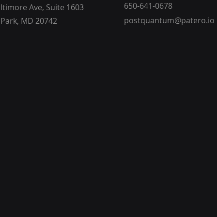
650-641-0678
ltimore Ave, Suite 1603
postquantum@patero.io
 Park, MD 20742