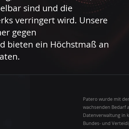
selbar sind und die
rks verringert wird. Unsere
her gegen
d bieten ein Höchstmaß an
Daten.
Patero wurde mit de
wachsenden Bedarf a
Datenverwaltung in kr
Bundes- und Verteid